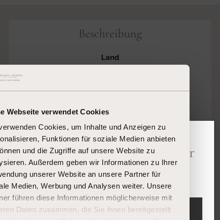
Produkt
in
Beschreibung
den
Warenkorb
Land
Deutschland
legen
Region
Weltweit
Kennzeichnung
se Webseite verwendet Cookies
Enthält Sulfite
verwenden Cookies, um Inhalte und Anzeigen zu
onalisieren, Funktionen für soziale Medien anbieten
Bitte bestätigen Sie Ihr Alter
önnen und die Zugriffe auf unsere Website zu
WELTWEIT, DEUTSCHLAND 🇩🇪
ysieren. Außerdem geben wir Informationen zu Ihrer
Sind Sie 18 Jahre oder älter?
endung unserer Website an unsere Partner für
ale Medien, Werbung und Analysen weiter. Unsere
ner führen diese Informationen möglicherweise mit
EINTRETEN
eren Daten zusammen, die Sie ihnen bereitgestellt