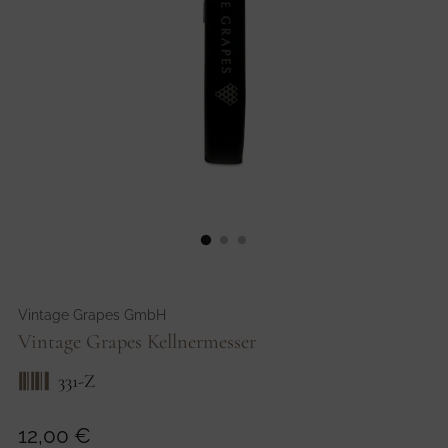
Vintage Grapes GmbH
Vintage Grapes Kellnermesser
331-Z
Regulärer
12,00 €