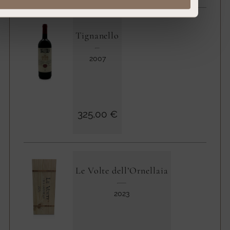
Tignanello
2007
325,00 €
Le Volte dell’Ornellaia
2023