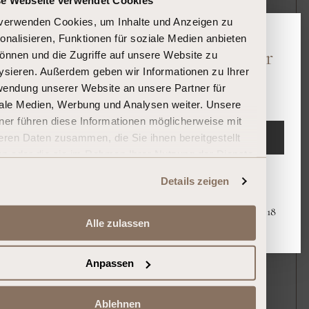
verwenden Cookies, um Inhalte und Anzeigen zu
2021
onalisieren, Funktionen für soziale Medien anbieten
Bitte bestätigen Sie Ihr Alter
önnen und die Zugriffe auf unsere Website zu
ysieren. Außerdem geben wir Informationen zu Ihrer
Sind Sie 18 Jahre oder älter?
endung unserer Website an unsere Partner für
169,00 €
ale Medien, Werbung und Analysen weiter. Unsere
ner führen diese Informationen möglicherweise mit
EINTRETEN
eren Daten zusammen, die Sie ihnen bereitgestellt
n oder die sie im Rahmen Ihrer Nutzung der Dienste
ammelt haben.
Verlassen
Tignanello
Details zeigen
2018
Mit dem Eintreten erklären Sie, dass Sie mindestens 18
Alle zulassen
Jahre alt sind.
Anpassen
239,00 €
Ablehnen