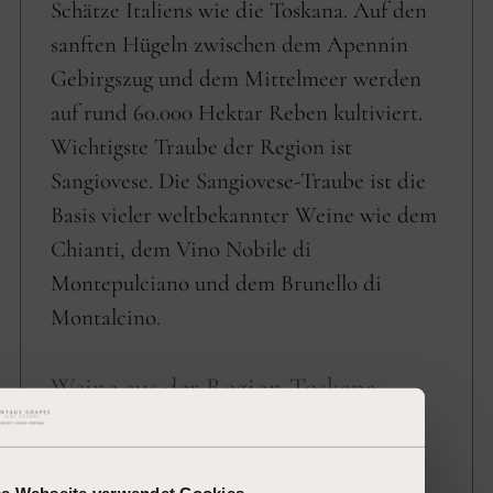
Schätze Italiens wie die Toskana. Auf den
sanften Hügeln zwischen dem Apennin
Gebirgszug und dem Mittelmeer werden
auf rund 60.000 Hektar Reben kultiviert.
Wichtigste Traube der Region ist
Sangiovese. Die Sangiovese-Traube ist die
Basis vieler weltbekannter Weine wie dem
Chianti, dem Vino Nobile di
Montepulciano und dem Brunello di
Montalcino.
Weine aus der Region Toskana
Tignanello
se Webseite verwendet Cookies