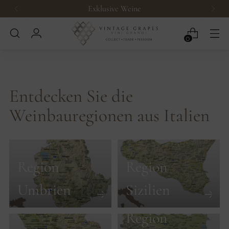
Exklusive Weine
0
Entdecken Sie die
Weinbauregionen aus Italien
Region
Region
Umbrien
Sizilien
Region