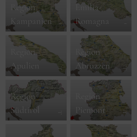
Region
Emilia-
Kampanien
Romagna
Region
Region
Apulien
Abruzzen
Region
Region
Südtirol
Piemont