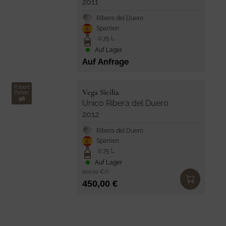
n
2011
4
d
Ribera del Duero
4
o
Spanien
r
5
0,75 L
:
,
Auf Lager
Auf Anfrage
0
0
Robert
V
Vega Sicilia
€
Parker
96
e
Unico Ribera del Duero
n
2012
d
Ribera del Duero
o
Spanien
r
0,75 L
:
Auf Lager
600,00 €/l
450,00 €
R
E
G