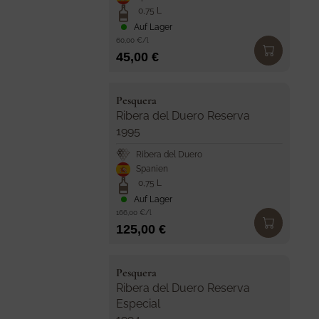
r
0,75 L
:
Auf Lager
60,00 €/l
45,00 €
R
E
V
Pesquera
G
e
Ribera del Duero Reserva
U
n
1995
d
L
Ribera del Duero
o
A
Spanien
r
0,75 L
R
:
Auf Lager
P
166,00 €/l
125,00 €
R
R
I
E
C
V
Pesquera
G
e
Ribera del Duero Reserva
E
U
n
Especial
4