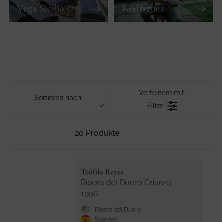
Vega Sicilia
Rodríguez
Verfeinern mit:
Sortieren nach:
Filter
20 Produkte
V
Teófilo Reyes
e
Ribera del Duero Crianza
n
1996
d
Ribera del Duero
o
Spanien