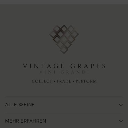
U
L
A
R
P
R
I
C
E
4
5
0
,
ALLE WEINE
0
0
MEHR ERFAHREN