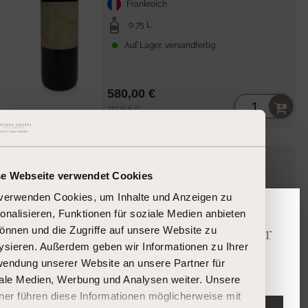
Frankreich
0,75 L
Auf Lager, versandfertig
580,00 €
Stückpreis
per
773,33 €
/
l
Robert
Château Margaux
Parker
100
se Webseite verwendet Cookies
Château Margaux
2018
verwenden Cookies, um Inhalte und Anzeigen zu
onalisieren, Funktionen für soziale Medien anbieten
Bitte bestätigen Sie Ihr Alter
önnen und die Zugriffe auf unsere Website zu
Bordeaux Margaux
ysieren. Außerdem geben wir Informationen zu Ihrer
Frankreich
Sind Sie 18 Jahre oder älter?
endung unserer Website an unsere Partner für
0,75 L
ale Medien, Werbung und Analysen weiter. Unsere
ner führen diese Informationen möglicherweise mit
Auf Lager, versandfertig