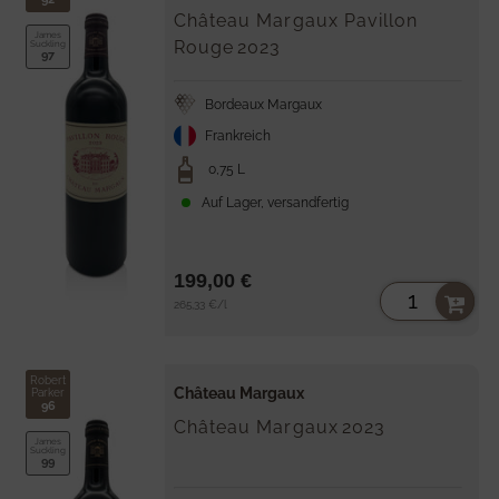
Château Margaux Pavillon
James
Rouge
2023
Suckling
97
Bordeaux Margaux
Frankreich
0,75 L
Auf Lager, versandfertig
199,00 €
Stückpreis
per
265,33 €
/
l
Robert
Château Margaux
Parker
96
Château Margaux
2023
James
Suckling
99