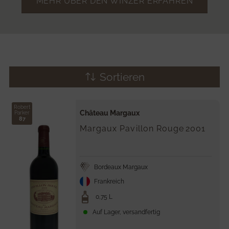
MEHR ÜBER DEN WINZER ERFAHREN
Sortieren
Robert
Château Margaux
Parker
87
Margaux Pavillon Rouge
2001
Bordeaux Margaux
Frankreich
0,75 L
Auf Lager, versandfertig