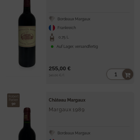
Bordeaux Margaux
Frankreich
0,75 L
Auf Lager, versandfertig
255,00 €
Stückpreis
per
340,00 €
/
l
Robert
Château Margaux
Parker
90
Margaux
1989
Bordeaux Margaux