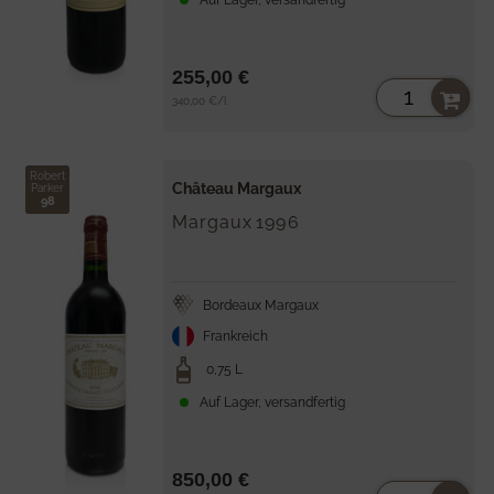
255,00 €
Stückpreis
per
340,00 €
/
l
Robert
Château Margaux
Parker
98
Margaux
1996
Bordeaux Margaux
Frankreich
0,75 L
Auf Lager, versandfertig
850,00 €