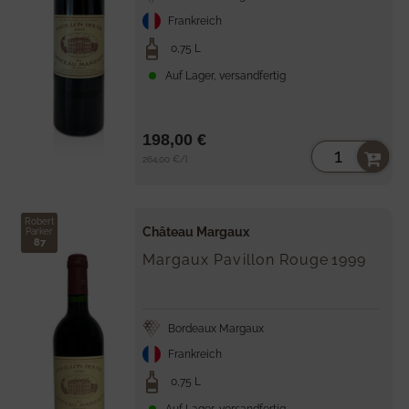
Frankreich
0,75 L
Auf Lager, versandfertig
198,00 €
Stückpreis
per
264,00 €
/
l
Robert
Château Margaux
Parker
87
Margaux Pavillon Rouge
1999
Bordeaux Margaux
Frankreich
0,75 L
Auf Lager, versandfertig