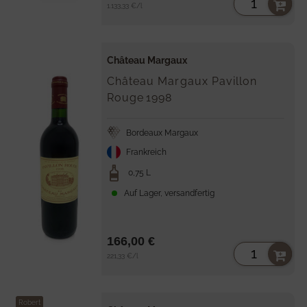
Stückpreis
per
1.133,33 €
/
l
Château Margaux
Château Margaux Pavillon
Rouge
1998
Bordeaux Margaux
Frankreich
0,75 L
Auf Lager, versandfertig
166,00 €
Stückpreis
per
221,33 €
/
l
Robert