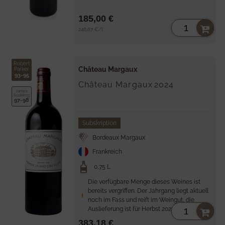
185,00 €
Stückpreis
per
246,67 €
/
l
Robert
Château Margaux
Parker
93-95
Château Margaux
2024
James
Suckling
97-98
Subskription
Bordeaux Margaux
Frankreich
0,75 L
Die verfügbare Menge dieses Weines ist
bereits vergriffen. Der Jahrgang liegt aktuell
noch im Fass und reift im Weingut, die
Auslieferung ist für Herbst 2027 vorgesehen.
383,18 €