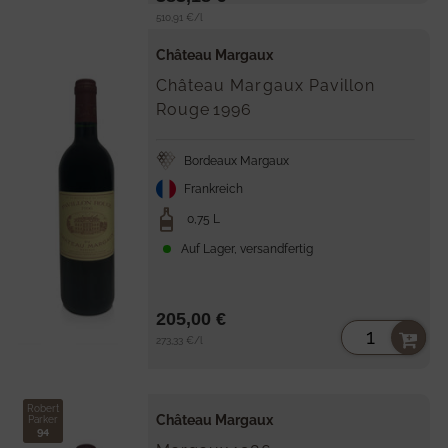
Stückpreis
per
510,91 €
/
l
Château Margaux
Château Margaux Pavillon
Rouge
1996
Bordeaux Margaux
Frankreich
0,75 L
Auf Lager, versandfertig
205,00 €
Stückpreis
per
273,33 €
/
l
Robert
Château Margaux
Parker
94