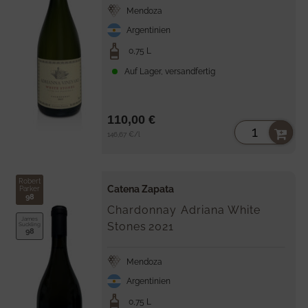
Mendoza
Argentinien
0,75 L
Auf Lager, versandfertig
110,00 €
Stückpreis
per
146,67 €
/
l
Robert
Catena Zapata
Parker
98
Chardonnay Adriana White
James
Stones
2021
Suckling
98
Mendoza
Argentinien
0,75 L