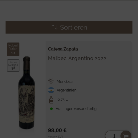
Sortieren
Robert
Catena Zapata
Parker
93
Malbec Argentino
2022
James
Suckling
98
Mendoza
Argentinien
0,75 L
Auf Lager, versandfertig
98,00 €
Stückpreis
per
130,67 €
/
l