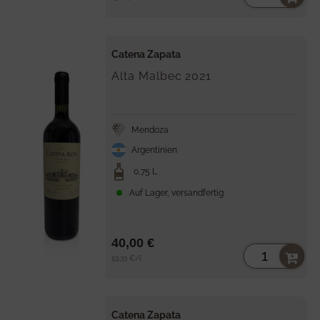
Catena Zapata
Alta Malbec
2021
Mendoza
Argentinien
0,75 L
Auf Lager, versandfertig
40,00 €
Stückpreis
per
53,33 €
/
l
Catena Zapata