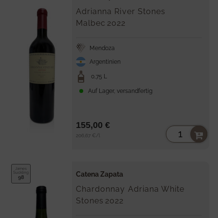
Adrianna River Stones
Malbec
2022
Mendoza
Argentinien
0,75 L
Auf Lager, versandfertig
155,00 €
Stückpreis
per
206,67 €
/
l
James
Suckling
Catena Zapata
98
Chardonnay Adriana White
Stones
2022