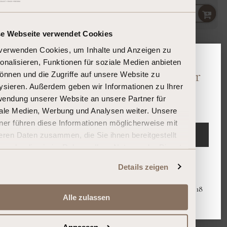
495,00 €
Stückpreis
per
165,00 €
/
l
se Webseite verwendet Cookies
verwenden Cookies, um Inhalte und Anzeigen zu
Robert
Catena Zapata
Parker
onalisieren, Funktionen für soziale Medien anbieten
96
Chardonnay Adriana White
Bitte bestätigen Sie Ihr Alter
önnen und die Zugriffe auf unsere Website zu
James
Stones
2023
Suckling
ysieren. Außerdem geben wir Informationen zu Ihrer
97
Sind Sie 18 Jahre oder älter?
endung unserer Website an unsere Partner für
Mendoza
ale Medien, Werbung und Analysen weiter. Unsere
ner führen diese Informationen möglicherweise mit
Argentinien
EINTRETEN
eren Daten zusammen, die Sie ihnen bereitgestellt
0,75 L
n oder die sie im Rahmen Ihrer Nutzung der Dienste
Auf Lager, versandfertig
ammelt haben.
Verlassen
Details zeigen
108,00 €
Mit dem Eintreten erklären Sie, dass Sie mindestens 18
Alle zulassen
Jahre alt sind.
Stückpreis
per
144,00 €
/
l
Anpassen