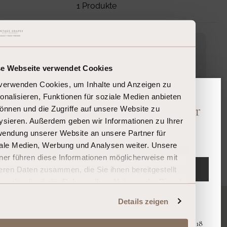
1 Produkte
Robert
V
Vega Sicilia
Parker
95
e
Pintia Toro
n
2016
se Webseite verwendet Cookies
d
verwenden Cookies, um Inhalte und Anzeigen zu
Toro
o
Spanien
onalisieren, Funktionen für soziale Medien anbieten
r
0,75 L
Bitte bestätigen Sie Ihr Alter
önnen und die Zugriffe auf unsere Website zu
:
Auf Lager
ysieren. Außerdem geben wir Informationen zu Ihrer
113,00 €/l
Sind Sie 18 Jahre oder älter?
endung unserer Website an unsere Partner für
85,00 €
R
ale Medien, Werbung und Analysen weiter. Unsere
E
ner führen diese Informationen möglicherweise mit
EINTRETEN
eren Daten zusammen, die Sie ihnen bereitgestellt
G
n oder die sie im Rahmen Ihrer Nutzung der Dienste
U
ammelt haben.
Verlassen
L
Details zeigen
A
Mit dem Eintreten erklären Sie, dass Sie mindestens 18