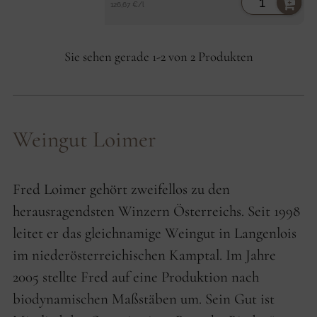
Stückpreis
per
126,67 €
/
l
Sie sehen gerade 1-2 von 2 Produkten
Weingut Loimer
Fred Loimer gehört zweifellos zu den
herausragendsten Winzern Österreichs. Seit 1998
leitet er das gleichnamige Weingut in Langenlois
im niederösterreichischen Kamptal. Im Jahre
2005 stellte Fred auf eine Produktion nach
biodynamischen Maßstäben um. Sein Gut ist