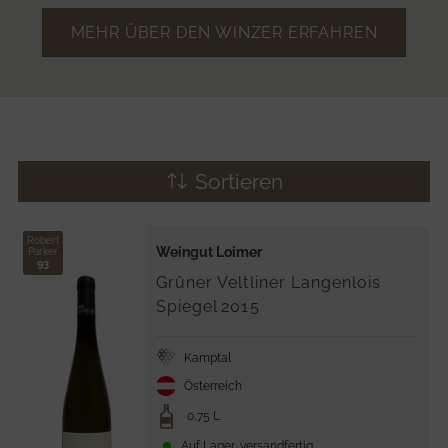
MEHR ÜBER DEN WINZER ERFAHREN
Sortieren
Robert
Weingut Loimer
Parker
93
Grüner Veltliner Langenlois
Spiegel
2015
Kamptal
Österreich
0,75 L
Auf Lager, versandfertig