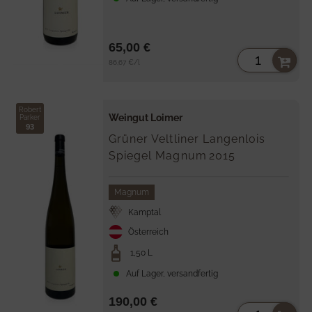
65,00 €
Stückpreis
per
86,67 €
/
l
Robert
Weingut Loimer
Parker
93
Grüner Veltliner Langenlois
Spiegel Magnum
2015
Magnum
Kamptal
Österreich
1,50 L
Auf Lager, versandfertig
190,00 €