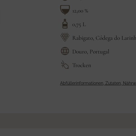
12,00 %
0,75 L
Rabigato, Códega do Larinh
Douro, Portugal
Trocken
Abfüllerinformationen, Zutaten, Nähr
Produkt
in
den
Warenkorb