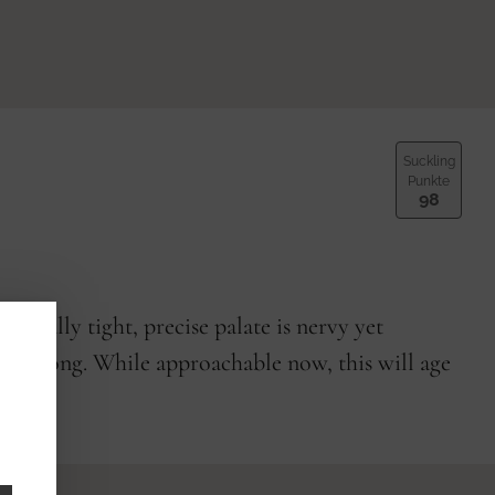
Suckling
Punkte
98
itially tight, precise palate is nervy yet
d and long. While approachable now, this will age
 hold.