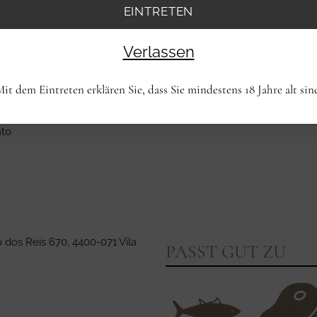
EINTRETEN
Verlassen
DOURO, PORTUGA
it dem Eintreten erklären Sie, dass Sie mindestens 18 Jahre alt sin
nto
 dos Reis 670, 4400-071 Vila
PASST GUT ZU