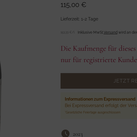
Regulärer
115,00 €
Preis
Lieferzeit: 1-2 Tage
Inklusive MwSt.
Versand
wird an de
Stückpreis
per
153,33 €
/
l
Die Kaufmenge für dieses 
nur für registrierte Kund
JETZT R
Informationen zum Expressversand
Bei Expressversand erfolgt der Ver
*Gesetzliche Feiertage ausgeschlossen
2023