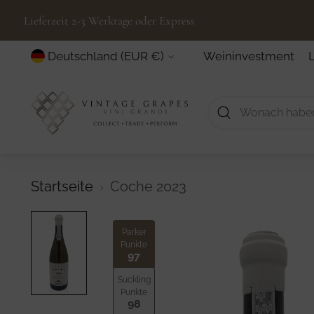
Lieferzeit 2-3 Werktage oder Express
Währung
Weininvestment
Deutschland (EUR €)
Startseite
Coche 2023
Parker
Punkte
97
Suckling
Punkte
98