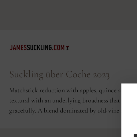
Suckling über Coche 2023
Matchstick reduction with apples, quince and stony
textural with an underlying broadness that discre
gracefully. A blend dominated by old-vine rabiga