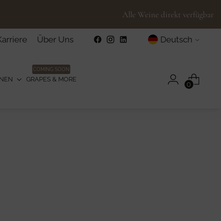
Alle Weine direkt verfügbar
Sprache
Karriere
Über Uns
Deutsch
COMING SOON
ONEN
GRAPES & MORE
0