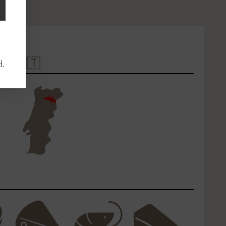
L 🇵🇹
d.