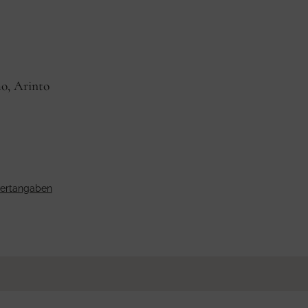
o, Arinto
wertangaben