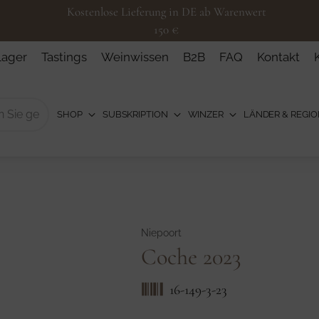
Kostenlose Lieferung in DE ab Warenwert
150 €
Lager
Tastings
Weinwissen
B2B
FAQ
Kontakt
SHOP
SUBSKRIPTION
WINZER
LÄNDER & REGI
Niepoort
Coche 2023
16-149-3-23