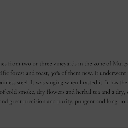
legen
es from two or three vineyards in the zone of Murça.
fic forest and toast, 30% of them new. It underwent f
inless steel. It was singing when I tasted it. It has th
s of cold smoke, dry flowers and herbal tea and a dry
s and great precision and purity, pungent and long. 10