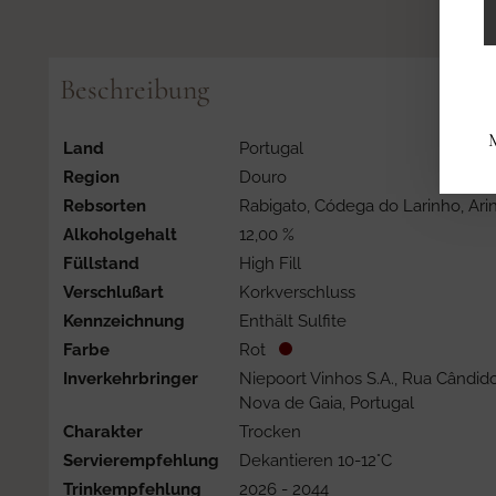
Beschreibung
M
Land
Portugal
Region
Douro
Rebsorten
Rabigato, Códega do Larinho, Ari
Alkoholgehalt
12,00 %
Füllstand
High Fill
Verschlußart
Korkverschluss
Kennzeichnung
Enthält Sulfite
Farbe
Rot
Inverkehrbringer
Niepoort Vinhos S.A., Rua Cândido
Nova de Gaia, Portugal
Charakter
Trocken
Servierempfehlung
Dekantieren 10-12°C
Trinkempfehlung
2026 - 2044