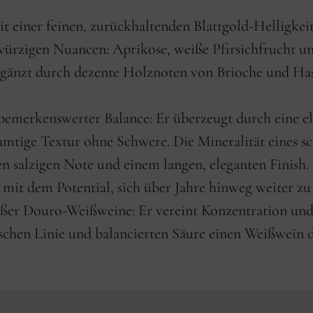
it einer feinen, zurückhaltenden Blattgold‑Helligkeit
 würzigen Nuancen: Aprikose, weiße Pfirsichfrucht u
gänzt durch dezente Holznoten von Brioche und Hase
emerkenswerter Balance: Er überzeugt durch eine ele
 samtige Textur ohne Schwere. Die Mineralität eines 
inen salzigen Note und einem langen, eleganten Finis
 mit dem Potential, sich über Jahre hinweg weiter zu
ßer Douro‑Weißweine: Er vereint Konzentration und 
ischen Linie und balancierten Säure einen Weißwein da