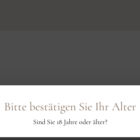
 austerity on the nose. Medium- to full-bodied, the in
etly reveals itself. Enveloping and enigmatic, layere
Bitte bestätigen Sie Ihr Alter
to planted above 600 meters on mica schist. Drink or
Sind Sie 18 Jahre oder älter?