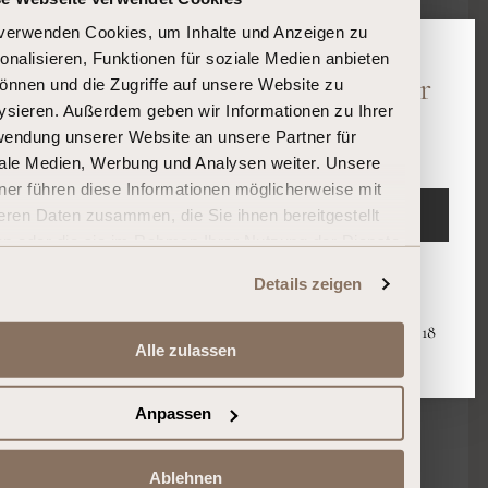
verwenden Cookies, um Inhalte und Anzeigen zu
onalisieren, Funktionen für soziale Medien anbieten
CHAMPAGNE, FRANKREICH 🇫🇷
Bitte bestätigen Sie Ihr Alter
önnen und die Zugriffe auf unsere Website zu
ysieren. Außerdem geben wir Informationen zu Ihrer
Sind Sie 18 Jahre oder älter?
endung unserer Website an unsere Partner für
ale Medien, Werbung und Analysen weiter. Unsere
ner führen diese Informationen möglicherweise mit
EINTRETEN
eren Daten zusammen, die Sie ihnen bereitgestellt
n oder die sie im Rahmen Ihrer Nutzung der Dienste
ammelt haben.
Verlassen
Details zeigen
PASST GUT ZU
Mit dem Eintreten erklären Sie, dass Sie mindestens 18
Alle zulassen
Jahre alt sind.
Anpassen
Milde
Schalentiere
Magere
Käsesorten
Fleischprodukte
Ablehnen