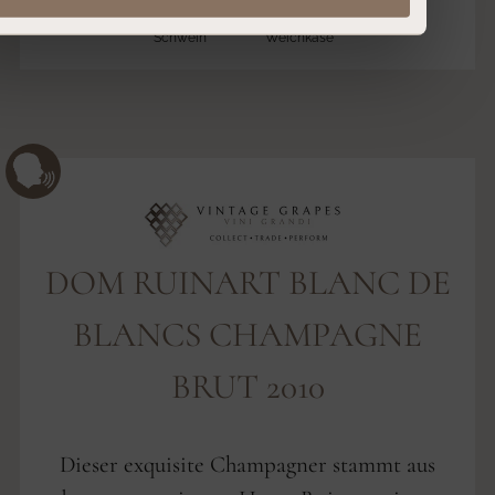
Schwein
Weichkäse
DOM RUINART BLANC DE
BLANCS CHAMPAGNE
BRUT 2010
Dieser exquisite Champagner stammt aus