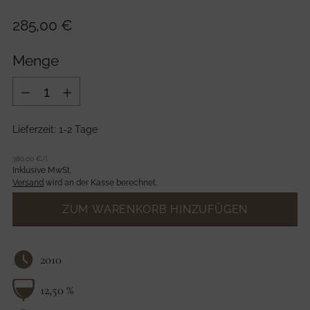
Regulärer
285,00 €
Preis
Menge
Menge
Lieferzeit: 1-2 Tage
kpreis
per
380,00 €
/
l
Inklusive MwSt.
Versand
wird an der Kasse berechnet.
ZUM WARENKORB HINZUFÜGEN
2010
12,50 %