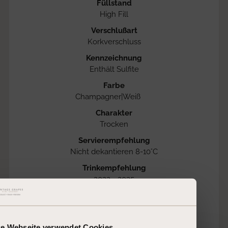
Füllstand
High Fill
Verschlußart
Korkverschluss
Kennzeichnung
Enthält Sulfite
Farbe
Champagner|Weiß
Charakter
Trocken
Servierempfehlung
Nicht dekantieren 8-10°C
Trinkempfehlung
2022 - 2035
Parker Punkte
94
Jahrgang
2010
se Webseite verwendet Cookies