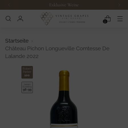
Exklusive Weine
0
Startseite
Château Pichon Longueville Comtesse De
Lalande 2022
Robert
Parker
100
James
Suckling
98-99