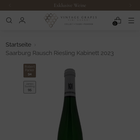
Exklusive Weine
0
Startseite
Saarburg Rausch Riesling Kabinett 2023
Robert
Parker
94
James
Suckling
95