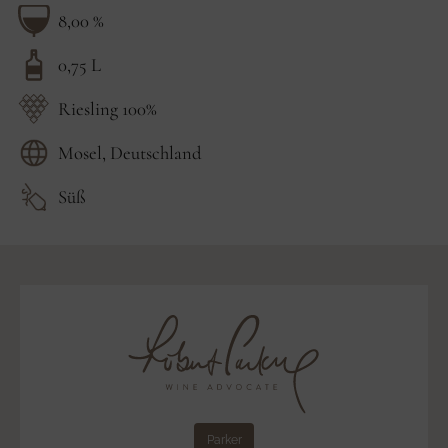
8,00 %
0,75 L
Riesling 100%
Mosel, Deutschland
Süß
Produkt
in
den
Warenkorb
legen
Parker