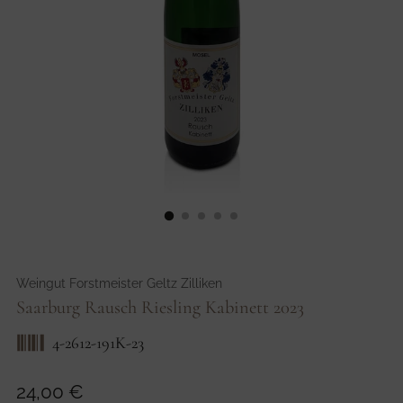
Weingut Forstmeister Geltz Zilliken
Saarburg Rausch Riesling Kabinett 2023
4-2612-191K-23
Regulärer
24,00 €