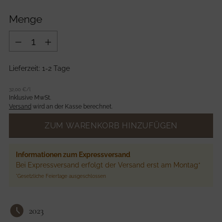
Preis
Menge
Menge
Lieferzeit: 1-2 Tage
kpreis
per
32,00 €
/
l
Inklusive MwSt.
Versand
wird an der Kasse berechnet.
ZUM WARENKORB HINZUFÜGEN
Informationen zum Expressversand
Bei Expressversand erfolgt der Versand erst am Montag*
*Gesetzliche Feiertage ausgeschlossen
2023