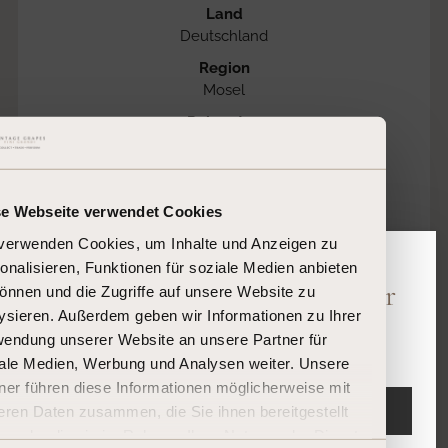
Land
Deutschland
Region
Mosel
Rebsorten
Riesling 100%
Alkoholgehalt
8,00 %
se Webseite verwendet Cookies
Füllstand
verwenden Cookies, um Inhalte und Anzeigen zu
High Fill
onalisieren, Funktionen für soziale Medien anbieten
Verschlußart
Bitte bestätigen Sie Ihr Alter
önnen und die Zugriffe auf unsere Website zu
Korkverschluss
ysieren. Außerdem geben wir Informationen zu Ihrer
Sind Sie 18 Jahre oder älter?
Kennzeichnung
endung unserer Website an unsere Partner für
Enthält Sulfite
ale Medien, Werbung und Analysen weiter. Unsere
ner führen diese Informationen möglicherweise mit
Farbe
EINTRETEN
eren Daten zusammen, die Sie ihnen bereitgestellt
Weiß
n oder die sie im Rahmen Ihrer Nutzung der Dienste
Inverkehrbringer